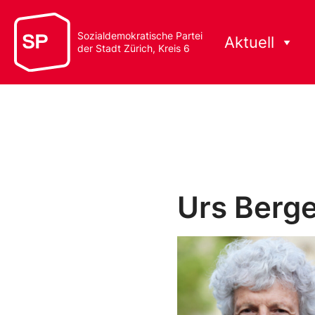
Sozialdemokratische Partei
Aktuell
der Stadt Zürich, Kreis 6
Urs Berge