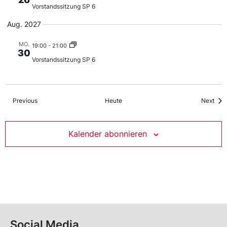
Vorstandssitzung SP 6
Aug. 2027
MO.
19:00
-
21:00
30
Vorstandssitzung SP 6
Veranstaltungen
Vera
Previous
Heute
Next
Kalender abonnieren
Social Media