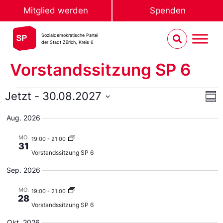
Mitglied werden
Spenden
Sozialdemokratische Partei
der Stadt Zürich, Kreis 6
Vorstandssitzung SP 6
An
Ve
Jetzt
 - 
30.08.2027
Sum
An
Select
Na
date.
Aug. 2026
MO.
19:00
-
21:00
31
Vorstandssitzung SP 6
Sep. 2026
MO.
19:00
-
21:00
28
Vorstandssitzung SP 6
Okt. 2026