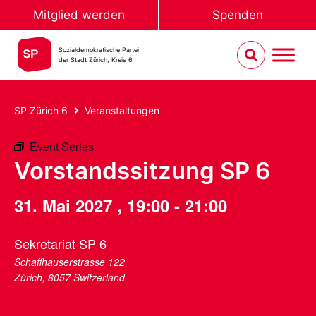
Mitglied werden
Spenden
Sozialdemokratische Partei
der Stadt Zürich, Kreis 6
SP Zürich 6
Veranstaltungen
Event Series:
Vorstandssitzung SP 6
Vorstandssitzung SP 6
31. Mai 2027
,
19:00
-
21:00
Sekretariat SP 6
Schaffhauserstrasse 122
Zürich
,
8057
Switzerland