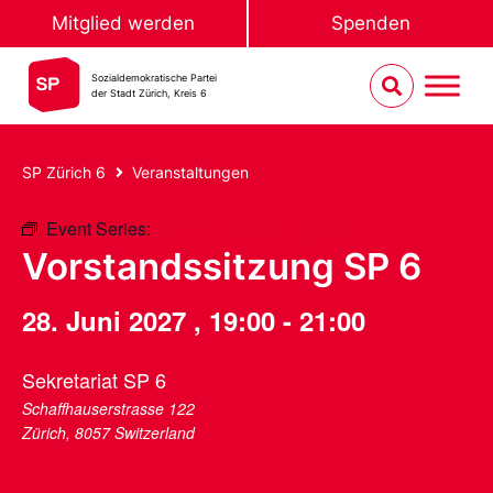
Mitglied werden
Spenden
Sozialdemokratische Partei
der Stadt Zürich, Kreis 6
SP Zürich 6
Veranstaltungen
Event Series:
Vorstandssitzung SP 6
Vorstandssitzung SP 6
28. Juni 2027
,
19:00
-
21:00
Sekretariat SP 6
Schaffhauserstrasse 122
Zürich
,
8057
Switzerland