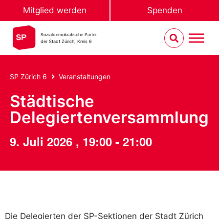
Mitglied werden
Spenden
Sozialdemokratische Partei
der Stadt Zürich, Kreis 6
SP Zürich 6
Veranstaltungen
Städtische
Delegiertenversammlung
9. Juli 2026
,
19:00
-
21:00
Die Delegierten der SP-Sektionen der Stadt Zürich